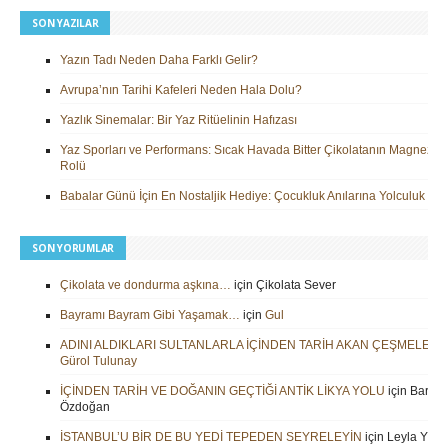
SON YAZILAR
Yazın Tadı Neden Daha Farklı Gelir?
Avrupa’nın Tarihi Kafeleri Neden Hala Dolu?
Yazlık Sinemalar: Bir Yaz Ritüelinin Hafızası
Yaz Sporları ve Performans: Sıcak Havada Bitter Çikolatanın Magnezy
Rolü
Babalar Günü İçin En Nostaljik Hediye: Çocukluk Anılarına Yolculuk
SON YORUMLAR
Çikolata ve dondurma aşkına…
için
Çikolata Sever
Bayramı Bayram Gibi Yaşamak…
için
Gul
ADINI ALDIKLARI SULTANLARLA İÇİNDEN TARİH AKAN ÇEŞMELER
i
Gürol Tulunay
İÇİNDEN TARİH VE DOĞANIN GEÇTİĞİ ANTİK LİKYA YOLU
için
Barbar
Özdoğan
İSTANBUL’U BİR DE BU YEDİ TEPEDEN SEYRELEYİN
için
Leyla Yilm