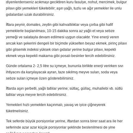
diyenlerdenseniz acıkmayı geciktiren kuru fasulye, nohut, mercimek, bulgur
pilavı gibi yemekleri tüketebilir; aşırı yağlı, tuzlu ve ağır yemekler ile unlu
gıdalardan uzak durabilirsiniz.
İftara peynir, domates, zeytin gibi kahvaltılıklar veya çorba gibi hafif
yemeklerle başlanılması, 10-15 dakika sonra az yağlı et veya sebze
yemeği ve salatayla devam edilmesi uygun olacaktır. Yine enerji veren
ancak kan şekerini dengeli bir biçimde yükselten beyaz ekmek, pirinç pilavı
gibi glisemik indeksi yüksek olan gıdalar yerine bulgur pilavı, kepekli
ekmek veya kepekli makarna gibi posalı besinler tercih edebilirsiniz.
Günde ortalama 2- 2,5 litre su içmeye, bununla birlikte enerji verirken sıvı
ihtiyacını da karşılayacak ayran, taze sıkılmış meyve suları, soda veya
sebze suları içmeye özen gösterebilirsiniz.
İftarda aşırı şerbetli, yağlı tatlılar yerine; sütlaç, güllaç, muhallebi vb. sütlü
tatlılar veya meyve tercih edebilirsiniz.
Yemekleri hızlı yemekten kaçınmalı, yavaş ve iyice çiğneyerek
tüketmelisiniz.
Tek seferde büyük porsiyonlar yerine, iftardan sonra birer saat ara ile her
seferinde azar azar küçük porsiyonlar şeklinde beslenilmesi de yine