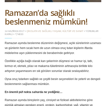
Ramazan’da sağlıklı
beslenmeniz mümkün!
RAMAZAN’DA
14 HAZIRAN 2017 •
ÇIKOLATA VE SAĞLIKLI YAŞAM
,
KÜLTÜR VE SANAT
•
YORUMLAR
SAĞLIKLI
KAPALI
•
4830
BESLENMENIZ
MÜMKÜN!
Ramazan ayında beslenme düzeninin değişmesi, açlık sürelerinin uzaması
IÇIN
ve günlerin hem sıcak hem de uzun olması oruç tutan kişilerin iftarda
midelerine aşırı yüklenmesini de beraberinde getiriyor.
Özellikle açlığa bağlı olarak kan şekerinin düşmesi ve hamur işi, tatlı,
kırmızı et, ekmek, pilav ve makarna tüketiminin artmasıyla birlikte kilo
artışının yaşanmasını en sık görülen sorunlar olarak sıralayabiliriz.
Oysa oruç tutarken sağlıklı ve çeşitli besin seçenekleri ile yeterli ve dengeli
beslenmenin sağlanması mümkün.
En önemli püf nokta sahurda ne yediğiniz…
Ramazan ayında bireylerin yaş, cinsiyet ve fiziksel aktivitelerine göre
günlük almaları gereken enerji, protein, karbonhidrat, yağ, vitamin ve