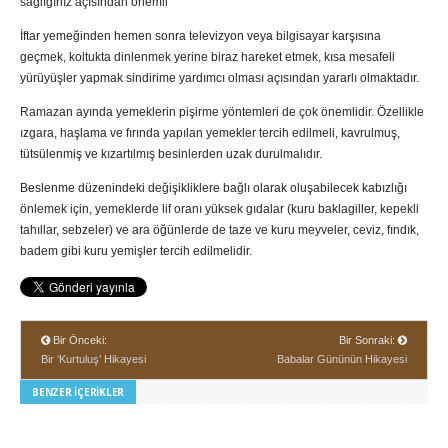
sağlığınız açısından önemli
İftar yemeğinden hemen sonra televizyon veya bilgisayar karşısına
geçmek, koltukta dinlenmek yerine biraz hareket etmek, kısa mesafeli
yürüyüşler yapmak sindirime yardımcı olması açısından yararlı olmaktadır.
Ramazan ayında yemeklerin pişirme yöntemleri de çok önemlidir. Özellikle
ızgara, haşlama ve fırında yapılan yemekler tercih edilmeli, kavrulmuş,
tütsülenmiş ve kızartılmış besinlerden uzak durulmalıdır.
Beslenme düzenindeki değişikliklere bağlı olarak oluşabilecek kabızlığı
önlemek için, yemeklerde lif oranı yüksek gıdalar (kuru baklagiller, kepekli
tahıllar, sebzeler) ve ara öğünlerde de taze ve kuru meyveler, ceviz, fındık,
badem gibi kuru yemişler tercih edilmelidir.
Bir Önceki:
Bir Sonraki:
Bir ‘Kurtuluş’ Hikayesi
Babalar Gününün Hikayesi
BENZER İÇERIKLER