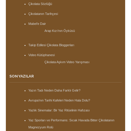
Çikolata Sözlüğü
Çikolatanın Tarihçesi
Mabel’e Dair
Arap Kızı’nın Öyküsü
Takip Edilesi Çikolata Bloggerları
Video Kütüphanesi
Çikolata Aşkım Video Yarışması
SON YAZILAR
Yazın Tadı Neden Daha Farklı Gelir?
Avrupa’nın Tarihi Kafeleri Neden Hala Dolu?
Yazlık Sinemalar: Bir Yaz Ritüelinin Hafızası
Yaz Sporları ve Performans: Sıcak Havada Bitter Çikolatanın
Magnezyum Rolü