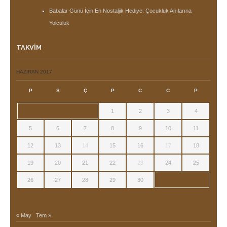
Babalar Günü İçin En Nostaljik Hediye: Çocukluk Anılarına
Yolculuk
TAKVIM
HAZIRAN 2017
P
S
Ç
P
C
C
P
1
2
3
4
5
6
7
8
9
10
11
12
13
14
15
16
17
18
19
20
21
22
23
24
25
26
27
28
29
30
« May
Tem »