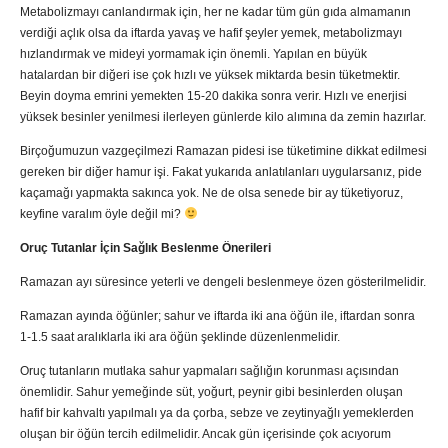
Metabolizmayı canlandırmak için, her ne kadar tüm gün gıda almamanın
verdiği açlık olsa da iftarda yavaş ve hafif şeyler yemek, metabolizmayı
hızlandırmak ve mideyi yormamak için önemli. Yapılan en büyük
hatalardan bir diğeri ise çok hızlı ve yüksek miktarda besin tüketmektir.
Beyin doyma emrini yemekten 15-20 dakika sonra verir. Hızlı ve enerjisi
yüksek besinler yenilmesi ilerleyen günlerde kilo alımına da zemin hazırlar.
Birçoğumuzun vazgeçilmezi Ramazan pidesi ise tüketimine dikkat edilmesi
gereken bir diğer hamur işi. Fakat yukarıda anlatılanları uygularsanız, pide
kaçamağı yapmakta sakınca yok. Ne de olsa senede bir ay tüketiyoruz,
keyfine varalım öyle değil mi?
Oruç Tutanlar İçin Sağlık Beslenme Önerileri
Ramazan ayı süresince yeterli ve dengeli beslenmeye özen gösterilmelidir.
Ramazan ayında öğünler; sahur ve iftarda iki ana öğün ile, iftardan sonra
1-1.5 saat aralıklarla iki ara öğün şeklinde düzenlenmelidir.
Oruç tutanların mutlaka sahur yapmaları sağlığın korunması açısından
önemlidir. Sahur yemeğinde süt, yoğurt, peynir gibi besinlerden oluşan
hafif bir kahvaltı yapılmalı ya da çorba, sebze ve zeytinyağlı yemeklerden
oluşan bir öğün tercih edilmelidir. Ancak gün içerisinde çok acıyorum