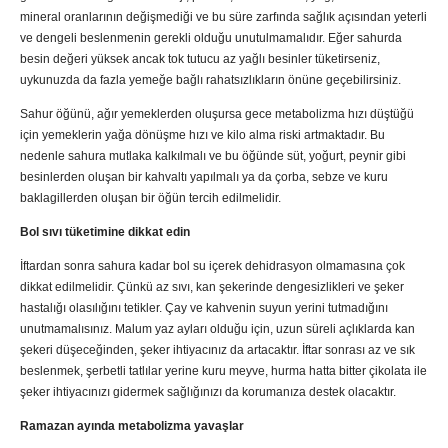
mineral oranlarının değişmediği ve bu süre zarfında sağlık açısından yeterli
ve dengeli beslenmenin gerekli olduğu unutulmamalıdır. Eğer sahurda
besin değeri yüksek ancak tok tutucu az yağlı besinler tüketirseniz,
uykunuzda da fazla yemeğe bağlı rahatsızlıkların önüne geçebilirsiniz.
Sahur öğünü, ağır yemeklerden oluşursa gece metabolizma hızı düştüğü
için yemeklerin yağa dönüşme hızı ve kilo alma riski artmaktadır. Bu
nedenle sahura mutlaka kalkılmalı ve bu öğünde süt, yoğurt, peynir gibi
besinlerden oluşan bir kahvaltı yapılmalı ya da çorba, sebze ve kuru
baklagillerden oluşan bir öğün tercih edilmelidir.
Bol sıvı tüketimine dikkat edin
İftardan sonra sahura kadar bol su içerek dehidrasyon olmamasına çok
dikkat edilmelidir. Çünkü az sıvı, kan şekerinde dengesizlikleri ve şeker
hastalığı olasılığını tetikler. Çay ve kahvenin suyun yerini tutmadığını
unutmamalısınız. Malum yaz ayları olduğu için, uzun süreli açlıklarda kan
şekeri düşeceğinden, şeker ihtiyacınız da artacaktır. İftar sonrası az ve sık
beslenmek, şerbetli tatlılar yerine kuru meyve, hurma hatta bitter çikolata ile
şeker ihtiyacınızı gidermek sağlığınızı da korumanıza destek olacaktır.
Ramazan ayında metabolizma yavaşlar