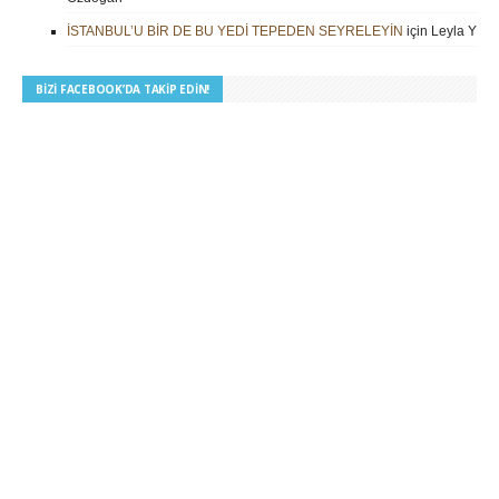
İSTANBUL’U BİR DE BU YEDİ TEPEDEN SEYRELEYİN
için
Leyla Yilm
BIZI FACEBOOK’DA TAKIP EDIN!