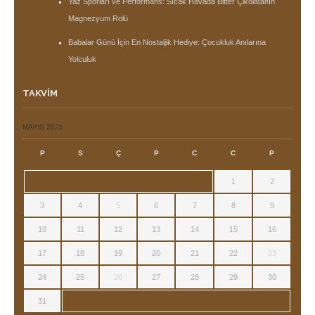
Yaz Sporları ve Performans: Sıcak Havada Bitter Çikolatanın
Magnezyum Rolü
Babalar Günü İçin En Nostaljik Hediye: Çocukluk Anılarına
Yolculuk
TAKVIM
MAYIS 2021
P
S
Ç
P
C
C
P
1
2
3
4
5
6
7
8
9
10
11
12
13
14
15
16
17
18
19
20
21
22
23
24
25
26
27
28
29
30
31