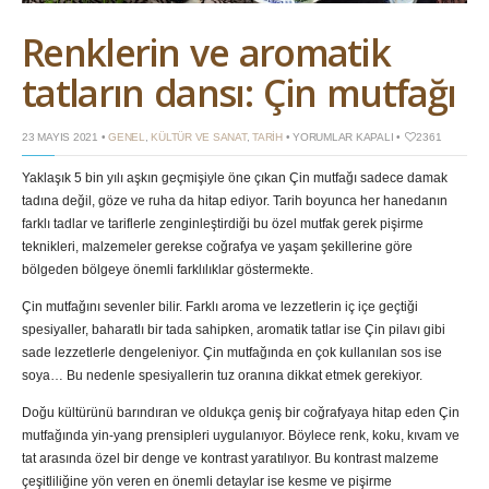
Renklerin ve aromatik
tatların dansı: Çin mutfağı
RENKLERIN
23 MAYIS 2021 •
GENEL
,
KÜLTÜR VE SANAT
,
TARIH
•
YORUMLAR KAPALI
•
2361
VE
AROMATIK
Yaklaşık 5 bin yılı aşkın geçmişiyle öne çıkan Çin mutfağı sadece damak
TATLARIN
DANSI:
tadına değil, göze ve ruha da hitap ediyor. Tarih boyunca her hanedanın
ÇIN
MUTFAĞI
farklı tadlar ve tariflerle zenginleştirdiği bu özel mutfak gerek pişirme
IÇIN
teknikleri, malzemeler gerekse coğrafya ve yaşam şekillerine göre
bölgeden bölgeye önemli farklılıklar göstermekte.
Çin mutfağını sevenler bilir. Farklı aroma ve lezzetlerin iç içe geçtiği
spesiyaller, baharatlı bir tada sahipken, aromatik tatlar ise Çin pilavı gibi
sade lezzetlerle dengeleniyor. Çin mutfağında en çok kullanılan sos ise
soya… Bu nedenle spesiyallerin tuz oranına dikkat etmek gerekiyor.
Doğu kültürünü barındıran ve oldukça geniş bir coğrafyaya hitap eden Çin
mutfağında yin-yang prensipleri uygulanıyor. Böylece renk, koku, kıvam ve
tat arasında özel bir denge ve kontrast yaratılıyor. Bu kontrast malzeme
çeşitliliğine yön veren en önemli detaylar ise kesme ve pişirme