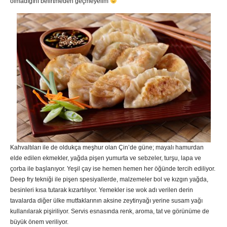
olmadığını belirtmeden geçmeyelim
Kahvaltıları ile de oldukça meşhur olan Çin’de güne; mayalı hamurdan
elde edilen ekmekler, yağda pişen yumurta ve sebzeler, turşu, lapa ve
çorba ile başlanıyor. Yeşil çay ise hemen hemen her öğünde tercih ediliyor.
Deep fry tekniği ile pişen spesiyallerde, malzemeler bol ve kızgın yağda,
besinleri kısa tutarak kızartılıyor. Yemekler ise wok adı verilen derin
tavalarda diğer ülke mutfaklarının aksine zeytinyağı yerine susam yağı
kullanılarak pişiriliyor. Servis esnasında renk, aroma, tat ve görünüme de
büyük önem veriliyor.