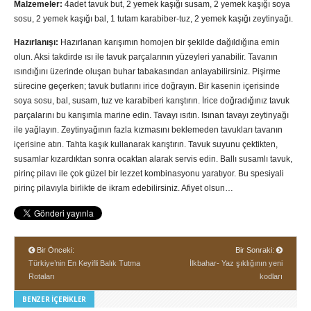
Malzemeler:
4adet tavuk but, 2 yemek kaşığı susam, 2 yemek kaşığı soya
sosu, 2 yemek kaşığı bal, 1 tutam karabiber-tuz, 2 yemek kaşığı zeytinyağı.
Hazırlanışı:
Hazırlanan karışımın homojen bir şekilde dağıldığına emin
olun. Aksi takdirde ısı ile tavuk parçalarının yüzeyleri yanabilir. Tavanın
ısındığını üzerinde oluşan buhar tabakasından anlayabilirsiniz. Pişirme
sürecine geçerken; tavuk butlarını irice doğrayın. Bir kasenin içerisinde
soya sosu, bal, susam, tuz ve karabiberi karıştırın. İrice doğradığınız tavuk
parçalarını bu karışımla marine edin. Tavayı ısıtın. Isınan tavayı zeytinyağı
ile yağlayın. Zeytinyağının fazla kızmasını beklemeden tavukları tavanın
içerisine atın. Tahta kaşık kullanarak karıştırın. Tavuk suyunu çektikten,
susamlar kızardıktan sonra ocaktan alarak servis edin. Ballı susamlı tavuk,
pirinç pilavı ile çok güzel bir lezzet kombinasyonu yaratıyor. Bu spesiyali
pirinç pilavıyla birlikte de ikram edebilirsiniz. Afiyet olsun…
Bir Önceki:
Bir Sonraki:
Türkiye’nin En Keyifli Balık Tutma
İlkbahar- Yaz şıklığının yeni
Rotaları
kodları
BENZER İÇERIKLER