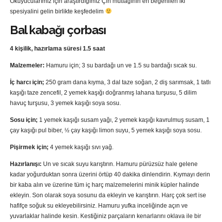
Okuyucularımız için araştırdığımız Çin mutfağının en beğenilen iki
spesiyalini gelin birlikte keşfedelim
Bal kabağı çorbası
4 kişilik, hazırlama süresi 1.5 saat
Malzemeler:
Hamuru için; 3 su bardağı un ve 1.5 su bardağı sıcak su.
İç harcı için;
250 gram dana kıyma, 3 dal taze soğan, 2 diş sarımsak, 1 tatlı
kaşığı taze zencefil, 2 yemek kaşığı doğranmış lahana turşusu, 5 dilim
havuç turşusu, 3 yemek kaşığı soya sosu.
Sosu için;
1 yemek kaşığı susam yağı, 2 yemek kaşığı kavrulmuş susam, 1
çay kaşığı pul biber, ½ çay kaşığı limon suyu, 5 yemek kaşığı soya sosu.
Pişirmek için;
4 yemek kaşığı sıvı yağ.
Hazırlanışı:
Un ve sıcak suyu karıştırın. Hamuru pürüzsüz hale gelene
kadar yoğurduktan sonra üzerini örtüp 40 dakika dinlendirin. Kıymayı derin
bir kaba alın ve üzerine tüm iç harç malzemelerini minik küpler halinde
ekleyin. Son olarak soya sosunu da ekleyin ve karıştırın. Harç çok sert ise
hafifçe soğuk su ekleyebilirsiniz. Hamuru yufka inceliğinde açın ve
yuvarlaklar halinde kesin. Kestiğiniz parçaların kenarlarını oklava ile bir