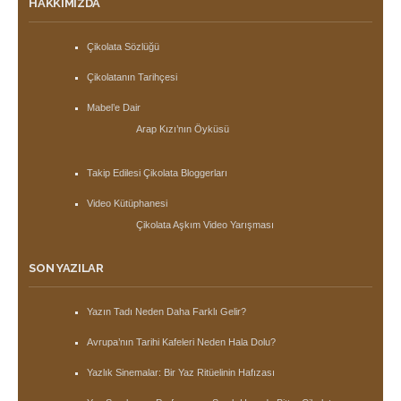
HAKKIMIZDA
Çikolata Sözlüğü
Çikolatanın Tarihçesi
Mabel’e Dair
Arap Kızı’nın Öyküsü
Takip Edilesi Çikolata Bloggerları
Video Kütüphanesi
Çikolata Aşkım Video Yarışması
SON YAZILAR
Yazın Tadı Neden Daha Farklı Gelir?
Avrupa’nın Tarihi Kafeleri Neden Hala Dolu?
Yazlık Sinemalar: Bir Yaz Ritüelinin Hafızası