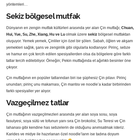
yöntemleri…
Sekiz bölgesel mutfak
Dünyanın en zengin mutfak kültürleri arasında yer alan Çin mutfağı;
Chuan,
Hui, Yue, Su, Zhe, Xiang, Hu ve Lu
olmak üzere
sekiz
bölgesel mutfaktan
oluşuyor. Yemek yemek, Çinliler için özel bir şölen. Sabah, öğlen ve akşam
yemekleri sağlık, şans ve zenginlik gibi olgularla kodlanıyor. Pirinç, sebze
ve hamur en çok tercih edilen spesiyallerden olsa da bölgelere göre farklı
tatlar tercih edilebiliyor. Örneğin; Pekin mutfağında et ağırlıklı besinler öne
çıkıyor.
Çin mutfağının en popüler tatlarından biri ise şüphesiz Çin pilavı. Pirinç
unundan; pirinç unu makarnası, Çin mantısı ve noodle’a kadar birbirinden
farklı spesiyaller yer alıyor.
Vazgeçilmez tatlar
Çin mutfağının vazgeçilmezleri arasında yer alan soya sosu, soya
fasulyesi, soya sütü ve tofunun yanı sıra Çin brokolisi, Su Teresi ve Çin
lahanası gibi kendine has sebzelerin de olduğunu anımsatmak isteriz.
Karides ve midye ile hazırlanan özel noodle’ların ise tadına doyum