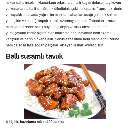
miktar daha inceltin. Hamurların ortasına bir tatlı kaşığı dolusu harç koyun
ve kenarlarına hafif su sürerek dilediğiniz şekilde kapatın. Yapışmaz, derin
ve kapaklı bir tavada yağı ısıtın mantıları tabanları aşağı gelecek şekilde
yerleştirin ve kapağı kapalı olarak kızarmaya bırakın. Tabanları kızaran
mantıların üzerine sıcak suyu da ekleyin ve kısık ateşte hamurlar
yumuşayana kadar pişirin. Sos malzemelerini havanda hafif ezerek
karıştırın ve derin bir kaba alın. Servis esnasında hem mantıların üzerine
hem de sosa taze soğan parçaları ekleyebilirsiniz. Afiyet olsun.
Ballı susamlı tavuk
4 kişilik, hazırlama süresi 20 dakika