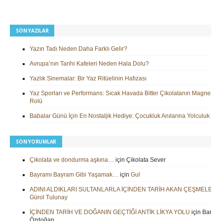
SON YAZILAR
Yazın Tadı Neden Daha Farklı Gelir?
Avrupa’nın Tarihi Kafeleri Neden Hala Dolu?
Yazlık Sinemalar: Bir Yaz Ritüelinin Hafızası
Yaz Sporları ve Performans: Sıcak Havada Bitter Çikolatanın Magnezy
Rolü
Babalar Günü İçin En Nostaljik Hediye: Çocukluk Anılarına Yolculuk
SON YORUMLAR
Çikolata ve dondurma aşkına…
için
Çikolata Sever
Bayramı Bayram Gibi Yaşamak…
için
Gul
ADINI ALDIKLARI SULTANLARLA İÇİNDEN TARİH AKAN ÇEŞMELER
i
Gürol Tulunay
İÇİNDEN TARİH VE DOĞANIN GEÇTİĞİ ANTİK LİKYA YOLU
için
Barbar
Özdoğan